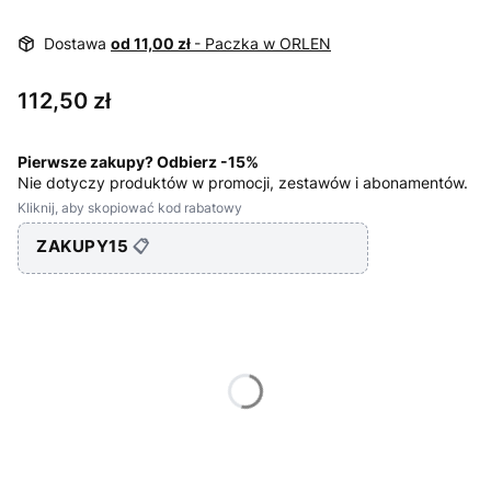
Dostawa
od 11,00 zł
- Paczka w ORLEN
Cena
112,50 zł
Pierwsze zakupy? Odbierz -15%
Nie dotyczy produktów w promocji, zestawów i abonamentów.
Kliknij, aby skopiować kod rabatowy
ZAKUPY15
📋
Wybierz wariant produktu:
Poszczególne warianty mogą różnić się ceną
*
Waga
Wybierz