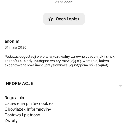
Liczba ocen: 1
Oceń i opisz
anonim
31 maja 2020
Podczas degustacji wpierw wyczuwalny zarówno zapach jak i smak
kakao/czekolady, następne walory rozwijają się w trakcie, ledwo
akcentowana kwaśność, przysłowiowa &quot;górna półka&quot;.
Linki w stopce
INFORMACJE
Regulamin
Ustawienia plików cookies
Obowiązek Informacyjny
Dostawa i płatność
Zwroty