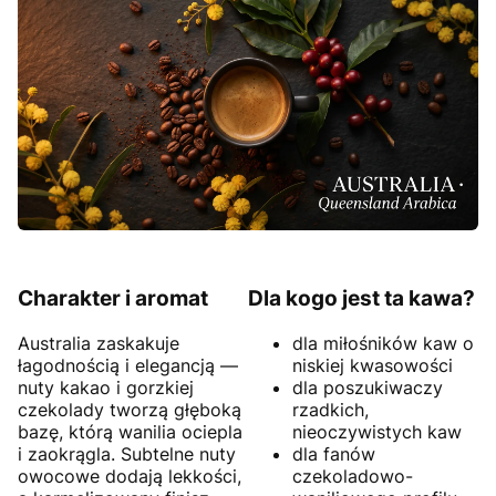
Charakter i aromat
Dla kogo jest ta kawa?
Australia zaskakuje
dla miłośników kaw o
łagodnością i elegancją —
niskiej kwasowości
nuty kakao i gorzkiej
dla poszukiwaczy
czekolady tworzą głęboką
rzadkich,
bazę, którą wanilia ociepla
nieoczywistych kaw
i zaokrągla. Subtelne nuty
dla fanów
owocowe dodają lekkości,
czekoladowo-