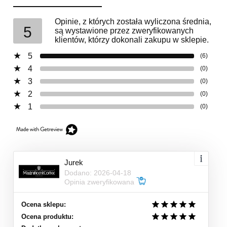
Opinie, z których została wyliczona średnia,
5
są wystawione przez zweryfikowanych
klientów, którzy dokonali zakupu w sklepie.
5
(6)
4
(0)
3
(0)
2
(0)
1
(0)
Jurek
Dodano: 2026-04-18
Opinia zweryfikowana
Ocena sklepu:
Ocena produktu: