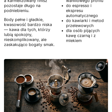
a karmelizowany finisz
waniliowego profilu
pozostaje długo na
do espresso i
podniebieniu.
ekspresu
automatycznego
Body pełne i gładkie,
do kawiarki i metod
kwasowość bardzo niska
przelewowych
— kawa dla tych, którzy
dla osób pijących
lubią spokojny,
kawę czarną i z
nieskomplikowany, ale
mlekiem
zaskakująco bogaty smak.