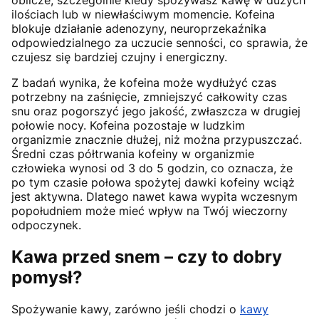
oblicze, szczególnie kiedy spożywasz kawę w dużych
ilościach lub w niewłaściwym momencie. Kofeina
blokuje działanie adenozyny, neuroprzekaźnika
odpowiedzialnego za uczucie senności, co sprawia, że
czujesz się bardziej czujny i energiczny.
Z badań wynika, że kofeina może wydłużyć czas
potrzebny na zaśnięcie, zmniejszyć całkowity czas
snu oraz pogorszyć jego jakość, zwłaszcza w drugiej
połowie nocy. Kofeina pozostaje w ludzkim
organizmie znacznie dłużej, niż można przypuszczać.
Średni czas półtrwania kofeiny w organizmie
człowieka wynosi od 3 do 5 godzin, co oznacza, że
po tym czasie połowa spożytej dawki kofeiny wciąż
jest aktywna. Dlatego nawet kawa wypita wczesnym
popołudniem może mieć wpływ na Twój wieczorny
odpoczynek.
Kawa przed snem – czy to dobry
pomysł?
Spożywanie kawy, zarówno jeśli chodzi o
kawy