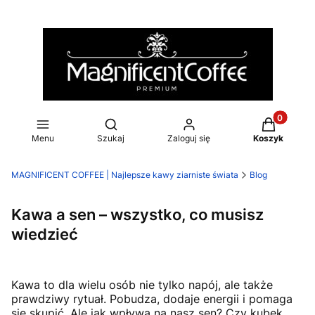
Produkty w
Otwórz wyszukiwarkę
Menu
Szukaj
Zaloguj się
Koszyk
MAGNIFICENT COFFEE | Najlepsze kawy ziarniste świata
Blog
Kawa a sen – wszystko, co musisz
wiedzieć
Kawa to dla wielu osób nie tylko napój, ale także
prawdziwy rytuał. Pobudza, dodaje energii i pomaga
się skupić. Ale jak wpływa na nasz sen? Czy kubek