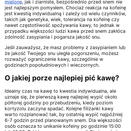
mielone
, jak i ziarniste, bezpośrednio przed snem nie
jest najlepszym pomysłem. Chociaż reakcja na kofeinę
jest kwestią indywidualną i zależy od wielu czynników,
takich jak genetyka, wiek, tolerancja na kofeinę czy
nawet częstotliwość spożywania kawy, to jednak w
przypadku większości ludzi kawa przed snem zakłóca
zdolność zasypiania i pogarsza jakość snu.
Jeśli zauważysz, że masz problemy z zasypianiem lub
że jakość Twojego snu uległa pogorszeniu, możesz
rozważyć ograniczenie kawy, szczególnie w
godzinach popołudniowych i wieczornych.
O jakiej porze najlepiej pić kawę?
Idealny czas na kawę to kwestia indywidualna, ale
uznaje się, że pierwszą kawę najlepiej wypić około
półtorej godziny po przebudzeniu, kiedy poziom
kortyzolu zaczyna spadać. Kolejne filiżanki kawy
warto rozplanować tak, by ostatnią wypić najpóźniej
6-7 godzin przed planowanym snem. Dla większości
osób oznacza to unikanie kofeiny po godzinie 15:00