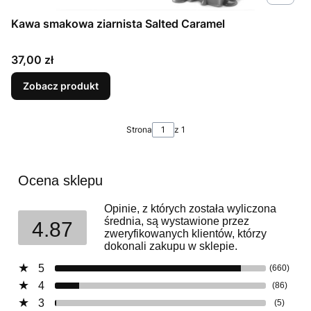
Kawa smakowa ziarnista Salted Caramel
Cena
37,00 zł
Zobacz produkt
Strona
z 1
Ocena sklepu
Opinie, z których została wyliczona
średnia, są wystawione przez
4.87
zweryfikowanych klientów, którzy
dokonali zakupu w sklepie.
5
(660)
4
(86)
3
(5)