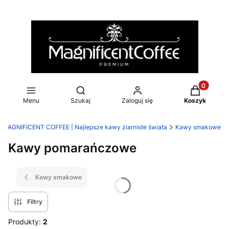
Produkty w
Otwórz wyszukiwarkę
Menu
Szukaj
Zaloguj się
Koszyk
MAGNIFICENT COFFEE | Najlepsze kawy ziarniste świata
Kawy smakowe
Kawy pomarańczowe
Kawy smakowe
Filtry
Produkty:
2