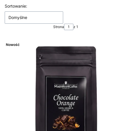
Lista produktów
Sortowanie:
Domyślne
Strona
z 1
Nowość