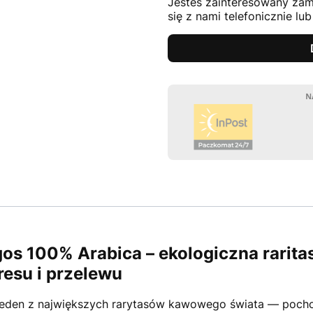
Jesteś zainteresowany zam
się z nami telefonicznie lu
os 100% Arabica – ekologiczna rarita
resu i przelewu
jeden z największych rarytasów kawowego świata — pocho