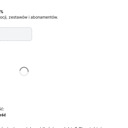
5%
ocji, zestawów i abonamentów.
żnić się ceną
ść:
lość