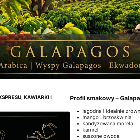
KSPRESU, KAWIARKI I
Profil smakowy – Galap
łagodna i idealnie zró
mango i brzoskwinia
kandyzowana morela
karmel
suszone owoce