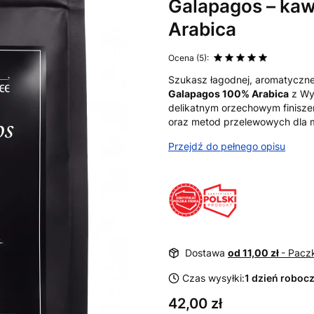
Galapagos – kaw
Arabica
Ocena (5):
Szukasz łagodnej, aromatyczne
Galapagos 100% Arabica
z Wy
delikatnym orzechowym finisz
oraz metod przelewowych dla m
Przejdź do pełnego opisu
Dostawa
od 11,00 zł
- Pacz
Czas wysyłki:
1 dzień roboc
Cena
42,00 zł