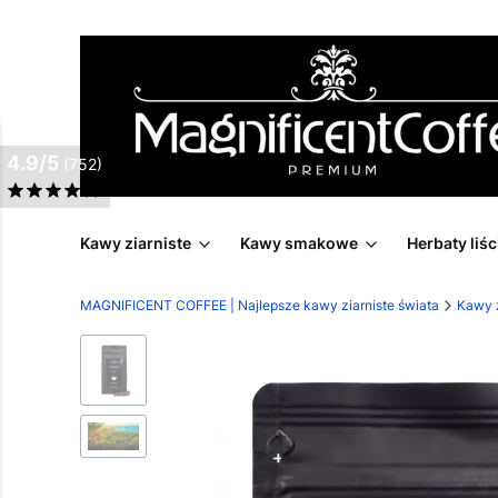
4.9/5
(752)
Kawy ziarniste
Kawy smakowe
Herbaty liśc
MAGNIFICENT COFFEE | Najlepsze kawy ziarniste świata
Kawy z