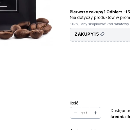
Pierwsze zakupy? Odbierz -1
Nie dotyczy produktów w prom
Kliknij, aby skopiować kod rabatowy
ZAKUPY15
📋
Wybierz wariant produktu:
Poszczególne warianty mogą ró
*
Waga
Wybierz
Ilość
Dostępno
szt.
średnia i