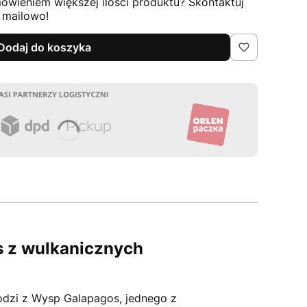
ówieniem większej ilości produktu? Skontaktuj
b mailowo!
Dodaj do koszyka
s z wulkanicznych
dzi z Wysp Galapagos, jednego z