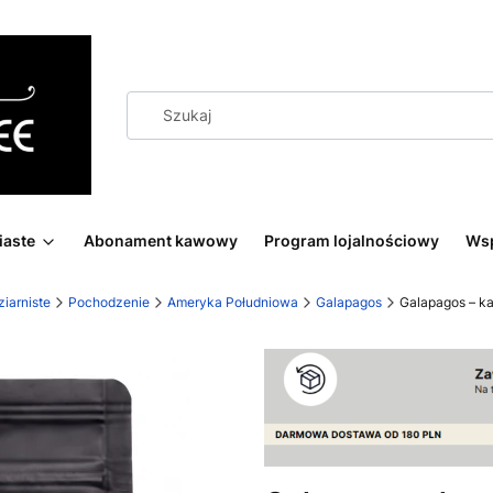
iaste
Abonament kawowy
Program lojalnościowy
Wsp
iarniste
Pochodzenie
Ameryka Południowa
Galapagos
Galapagos – k