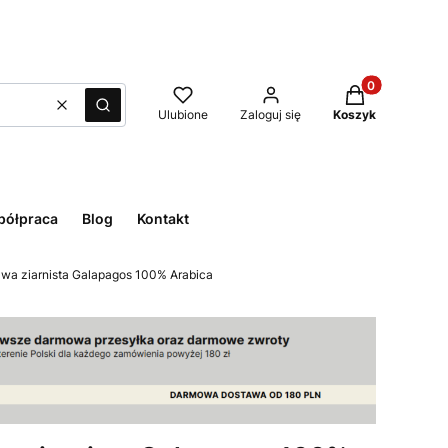
Produkty w kos
Wyczyść
Szukaj
Ulubione
Zaloguj się
Koszyk
ółpraca
Blog
Kontakt
awa ziarnista Galapagos 100% Arabica