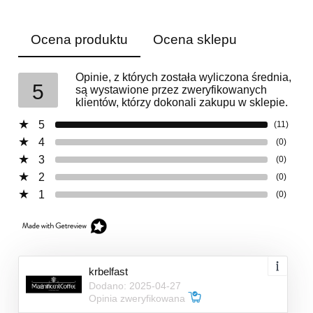
Ocena produktu
Ocena sklepu
Opinie, z których została wyliczona średnia,
5
są wystawione przez zweryfikowanych
klientów, którzy dokonali zakupu w sklepie.
5
(11)
4
(0)
3
(0)
2
(0)
1
(0)
krbelfast
Dodano: 2025-04-27
Opinia zweryfikowana