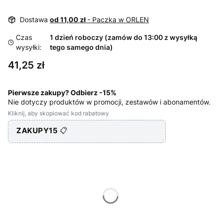
Dostawa
od 11,00 zł
- Paczka w ORLEN
Czas
1 dzień roboczy (zamów do 13:00 z wysyłką
wysyłki:
tego samego dnia)
Cena
41,25 zł
Pierwsze zakupy? Odbierz -15%
Nie dotyczy produktów w promocji, zestawów i abonamentów.
Kliknij, aby skopiować kod rabatowy
ZAKUPY15
📋
Wybierz wariant produktu:
Poszczególne warianty mogą różnić się ceną
*
Waga