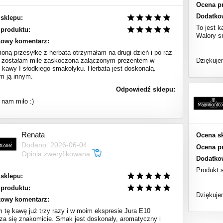
Ocena p
Dodatko
sklepu:
To jest 
produktu:
Walory s
kowy komentarz:
oną przesyłkę z herbatą otrzymałam na drugi dzień i po raz
y zostałam mile zaskoczona załączonym prezentem w
Dziękuje
i kawy I słodkiego smakołyku. Herbata jest doskonałą.
m ją innym.
Odpowiedź sklepu:
 nam miło :)
Renata
Ocena s
Dodano: 2026-06-04
Ocena p
Opinia zweryfikowana
Dodatko
Produkt 
sklepu:
produktu:
Dziękuje
kowy komentarz:
m tę kawę już trzy razy i w moim ekspresie Jura E10
za się znakomicie. Smak jest doskonały, aromatyczny i