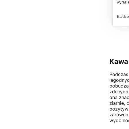
wyrazi
Bardzo 
Kawa 
Podczas 
łagodnyc
pobudzaj
zdecydo
ona znac
ziarnie,
pozytywn
zarówno 
wydolno