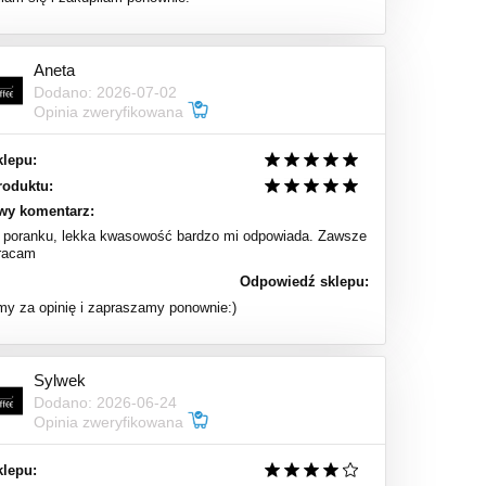
Aneta
Dodano: 2026-07-02
Opinia zweryfikowana
klepu:
roduktu:
wy komentarz:
o poranku, lekka kwasowość bardzo mi odpowiada. Zawsze
wracam
Odpowiedź sklepu:
my za opinię i zapraszamy ponownie:)
Sylwek
Dodano: 2026-06-24
Opinia zweryfikowana
klepu: