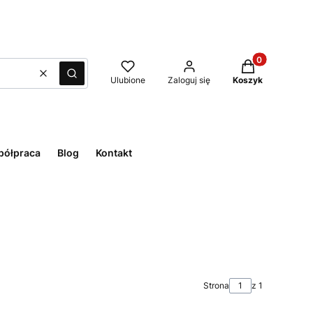
Produkty w kos
Wyczyść
Szukaj
Ulubione
Zaloguj się
Koszyk
ółpraca
Blog
Kontakt
Strona
z 1