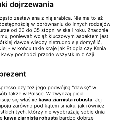
nki dojrzewania
często zestawiana z nią arabica. Nie ma to aż
 dostępnością w porównaniu do innych rodzajów
urze od 23 do 35 stopni w skali roku. Znacznie
emu, ponieważ wciąż kluczowym aspektem jest
rótkiej dawce wiedzy nietrudno się domyślić,
ej - w końcu takie kraje jak Etiopia czy Kenia
j kawy pochodzi przede wszystkim z Azji
 prezent
 espresso czy też jego podwójną "dawkę" w
sób także w Polsce. W zwyczaj picia
isuje się właśnie
kawa ziarnista robusta
. Jej
apoju zarówno pod kątem smaku, jak również
tkich tych, którzy nie wyobrażają sobie dnia
że
kawa ziarnista robusta
bardzo dobrze