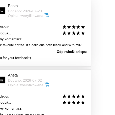
Beata
Dodano: 2026-07-20
Opinia zweryfikowana
klepu:
roduktu:
wy komentarz:
ur favorite coffee. It's delicious both black and with milk.
Odpowiedź sklepu:
 for your feedback:)
Aneta
Dodano: 2026-07-02
Opinia zweryfikowana
klepu:
roduktu:
wy komentarz:
łam się i zakupiłam ponownie.