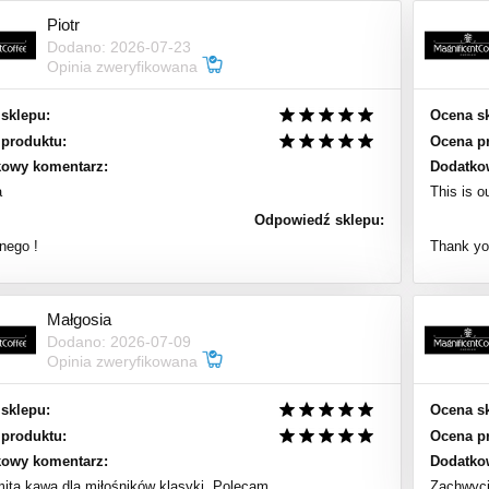
Piotr
Dodano: 2026-07-23
Opinia zweryfikowana
sklepu:
Ocena s
produktu:
Ocena p
kowy komentarz:
Dodatko
a
This is o
Odpowiedź sklepu:
ego !
Thank you
Małgosia
Dodano: 2026-07-09
Opinia zweryfikowana
sklepu:
Ocena s
produktu:
Ocena p
kowy komentarz:
Dodatko
ita kawa dla miłośników klasyki. Polecam.
Zachwyci