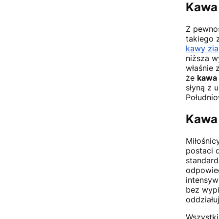
Kawa 
Z pewno
takiego 
kawy ziar
niższa w
właśnie 
że
kawa 
słyną z 
Południo
Kawa 
Miłośnic
postaci 
standard
odpowied
intensyw
bez wypi
oddziału
Wszystki