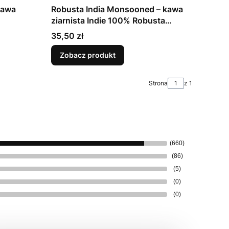
kawa
Robusta India Monsooned – kawa
ziarnista Indie 100% Robusta
natural
Cena
35,50 zł
Zobacz produkt
Strona
z 1
(660)
(86)
(5)
(0)
(0)