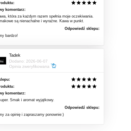
roduktu:
wy komentarz:
kawa, która za każdym razem spełnia moje oczekiwania.
makowe są nienachalne i wyraźne. Kawa w punkt.
Odpowiedź sklepu:
my bardzo!
Tadek
Dodano: 2026-06-07
Opinia zweryfikowana
klepu:
roduktu:
wy komentarz:
super. Smak i aromat wyjątkowy.
Odpowiedź sklepu:
my za opinię i zapraszamy ponownie:)