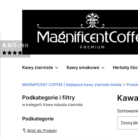
4.9/5
4.9/5
(751)
(751)
Kawy ziarniste
Kawy smakowe
Herbaty liśc
MAGNIFICENT COFFEE | Najlepsze kawy ziarniste świata
Produ
Kawa 
Podkategorie i filtry
w kategorii: Kawa robusta ziarnista
Lista
Sortowani
Podkategorie
Domyśl
Wróć do: Produkt