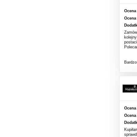
Ocena 
Ocena 
Dodat
Zamówi
kolejn
postac
Poleca
Bardzo
Ocena 
Ocena 
Dodat
Kupiła
sprawd