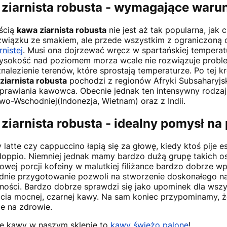
ziarnista robusta - wymagające waru
ścią
kawa ziarnista robusta
nie jest aż tak popularna, jak 
związku ze smakiem, ale przede wszystkim z ograniczoną
nistej
. Musi ona dojrzewać wręcz w spartańskiej temperat
ysokość nad poziomem morza wcale nie rozwiązuje probl
znalezienie terenów, które sprostają temperaturze. Po tej k
ziarnista robusta
pochodzi z regionów Afryki Subsaharyjski
uprawiania kawowca. Obecnie jednak ten intensywny rodza
wo-Wschodniej(Indonezja, Wietnam) oraz z Indii.
ziarnista robusta - idealny pomysł na
y latte czy cappuccino łapią się za głowę, kiedy ktoś pije
doppio. Niemniej jednak mamy bardzo dużą grupę takich o
owej porcji kofeiny w malutkiej filiżance bardzo dobrze wp
nie przygotowanie pozwoli na stworzenie doskonałego n
ności. Bardzo dobrze sprawdzi się jako upominek dla wszys
cia mocnej, czarnej kawy. Na sam koniec przypominamy, 
je na zdrowie.
e kawy w naszym sklepie to
kawy świeżo palone
!