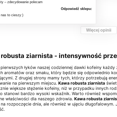
sty – zdecydowanie polecam
Odpowiedź sklepu:
nas to cieszy:)
Więcej opinii
robusta ziarnista - intensywność prz
pierwszych łyków naszej codziennej dawki kofeiny każdy z
h aromatów oraz smaku, który będzie się odpowiednio k
ącymi. Z drugiej strony mamy tych, którzy potrzebują ene
wanie na pierwszym miejscu.
Kawa robusta ziarnista
świetn
znie większe stężenie kofeiny, niż w przypadku innych ro
 co stanowi bardzo wysoki wskaźnik. Warto również wspo
e właściwości dla naszego zdrowia.
Kawa robusta ziarnis
na rozpoczęcie dnia, ale również w ujęciu długofalowym. 
ść.