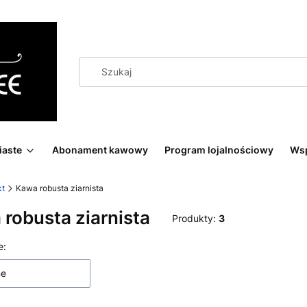
iaste
Abonament kawowy
Program lojalnościowy
Wsp
kt
Kawa robusta ziarnista
robusta ziarnista
Produkty:
3
 produktów
e:
ne