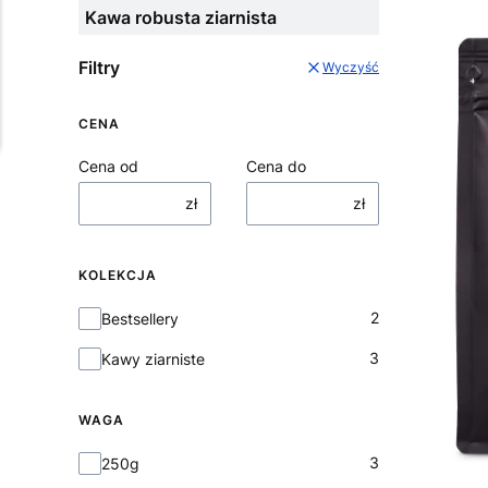
Kawa robusta ziarnista
Filtry
Wyczyść
CENA
Cena od
Cena do
zł
zł
KOLEKCJA
Kolekcja
2
Bestsellery
3
Kawy ziarniste
WAGA
Waga
3
250g