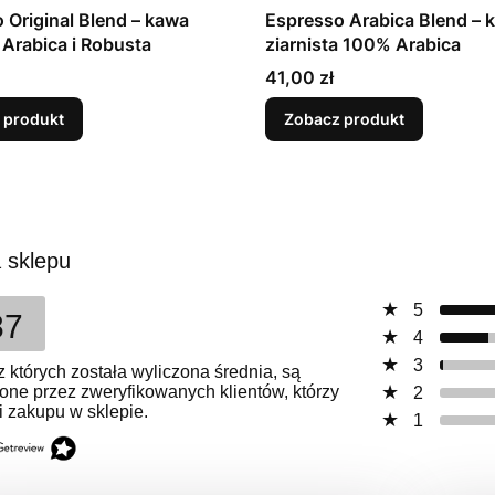
 Original Blend – kawa
Espresso Arabica Blend – 
a Arabica i Robusta
ziarnista 100% Arabica
Cena
41,00 zł
 produkt
Zobacz produkt
 sklepu
5
87
4
3
z których została wyliczona średnia, są
one przez zweryfikowanych klientów, którzy
2
i zakupu w sklepie.
1