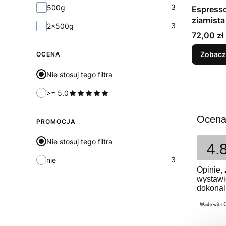
3
500g
Espresso
ziarnist
3
2x500g
Cena
72,00 zł
Zobacz
OCENA
Nie stosuj tego filtra
>= 5.0
Ocena
PROMOCJA
Nie stosuj tego filtra
4.
3
nie
Opinie, 
wystawi
dokonal