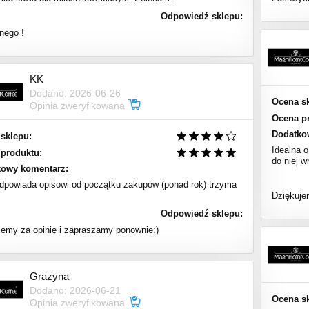
Odpowiedź sklepu:
ego !
KK
Dodano: 2026-06-26
Ocena s
Opinia zweryfikowana
Ocena p
Dodatko
sklepu:
Idealna 
produktu:
do niej 
kowy komentarz:
dpowiada opisowi od początku zakupów (ponad rok) trzyma
Dziękuje
Odpowiedź sklepu:
jemy za opinię i zapraszamy ponownie:)
Grazyna
Dodano: 2026-06-21
Ocena s
Opinia zweryfikowana