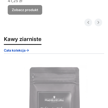
Cena
41,25 zł
Zobacz produkt
Kawy ziarniste
Cała kolekcja