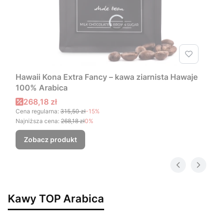
Hawaii Kona Extra Fancy – kawa ziarnista Hawaje
100% Arabica
Cena promocyjna
268,18 zł
Cena regularna:
315,50 zł
-15%
Najniższa cena:
268,18 zł
0%
Zobacz produkt
Kawy TOP Arabica