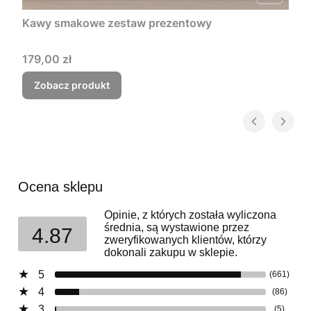
Kawy smakowe zestaw prezentowy
Cena
179,00 zł
Zobacz produkt
Ocena sklepu
Opinie, z których została wyliczona
średnia, są wystawione przez
4.87
zweryfikowanych klientów, którzy
dokonali zakupu w sklepie.
5
(661)
4
(86)
3
(5)