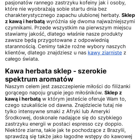
pasjonatów rannego zastrzyku kofeiny jak i osoby,
które nie wyobrażają sobie startu dnia bez
charakterystycznego zapachu ulubionej herbaty.
Sklep
z kawą i herbatą
wyróżnia się dwoma najważniejszymi
czynnikami. Przede wszystkim na pierwszym miejscu
stawiamy jakość, dlatego właśnie nasze produkty
zawsze będą przygotowane z odpowiednią
starannością. Cenimy także rożne wybory naszych
klientów, dlatego znajdziesz u nas
kawy ziarniste
z
całego świata.
Kawa herbata sklep - szerokie
spektrum aromatów
Naszym celem jest zaszczepienie miłości do filiżanki
gorącego napoju grupie jego miłośników.
S
klep z
kawą i herbatą
w którym jesteście oferuje Wam to,
czego szukaliście od dawna. Znajdziecie tutaj nie
tylko intensywne smaki z Afryki lub Ameryki
Środkowej, doskonale nadające się do szybkiego
zastrzyku energii w postaci espresso czy doppio.
Niektóre ziarna, takie jak te pochodzące z Brazylii,
sprawdzą się także jako łagodne wstępy do kawowej