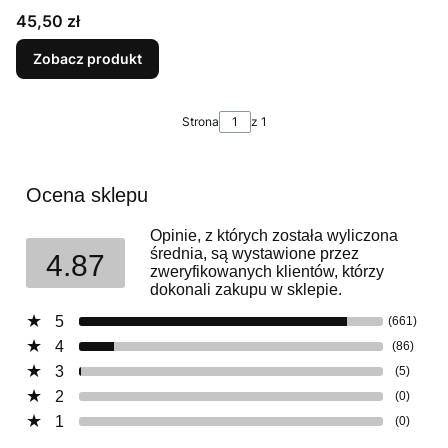
Cena
45,50 zł
Zobacz produkt
Strona
z 1
Ocena sklepu
Opinie, z których została wyliczona
średnia, są wystawione przez
4.87
zweryfikowanych klientów, którzy
dokonali zakupu w sklepie.
5
(661)
4
(86)
3
(5)
2
(0)
1
(0)