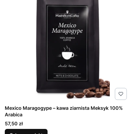
Mexico Maragogype – kawa ziarnista Meksyk 100%
Arabica
Cena
57,50 zł