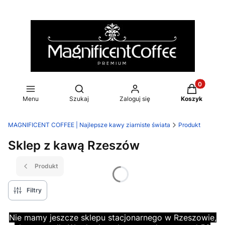
Produkty w
Otwórz wyszukiwarkę
Menu
Szukaj
Zaloguj się
Koszyk
MAGNIFICENT COFFEE | Najlepsze kawy ziarniste świata
Produkt
Sklep z kawą Rzeszów
Produkt
Filtry
Nie mamy jeszcze sklepu stacjonarnego w Rzeszowie,