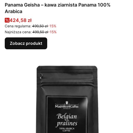
Panama Geisha – kawa ziarnista Panama 100%
Arabica
Cena promocyjna
424,58 zł
Cena regularna:
499,50 zł
-15%
Najniższa cena:
499,50 zł
-15%
Zobacz produkt